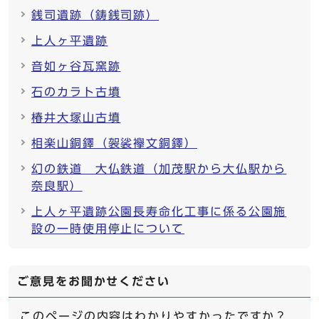
銭司遺跡（鋳銭司跡）
上人ヶ平遺跡
音如ヶ谷瓦窯跡
石のカラト古墳
椿井大塚山古墳
相楽山銅鐸（袈裟襷文銅鐸）
幻の鉄道 大仏鉄道（加茂駅から大仏駅から
奈良駅）
上人ヶ平遺跡公園長寿命化工事に係る公園施
設の一時使用停止について
ご意見をお聞かせください
このページの内容はわかりやすかったですか？