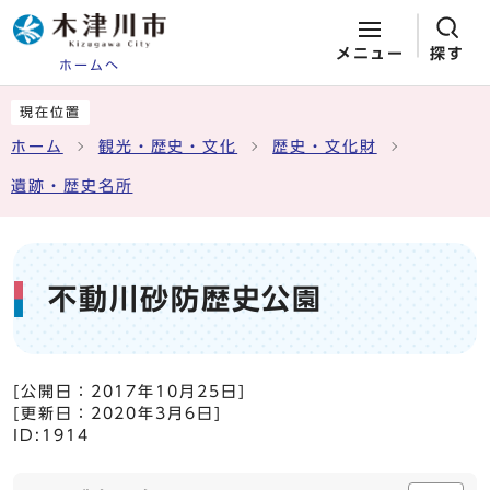
メニュー
探す
ホームへ
ページの先頭です
ここから本文です
現在位置
ホーム
観光・歴史・文化
歴史・文化財
遺跡・歴史名所
不動川砂防歴史公園
[公開日：
2017年10月25日
]
[更新日：
2020年3月6日
]
ID:1914