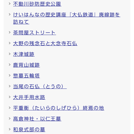
不動川砂防歴史公園
けいはんなの歴史講座『大仏鉄道』廃線跡を
訪ねて
茶問屋ストリート
大野の残念石と大念寺石仏
木津城跡
鹿背山城跡
惣墓五輪塔
当尾の石仏（とうの）
大井手用水路
平重衡（たいらのしげひら）終焉の地
高倉神社・以仁王墓
和泉式部の墓