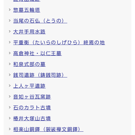
惣墓五輪塔
当尾の石仏（とうの）
大井手用水路
平重衡（たいらのしげひら）終焉の地
高倉神社・以仁王墓
和泉式部の墓
銭司遺跡（鋳銭司跡）
上人ヶ平遺跡
音如ヶ谷瓦窯跡
石のカラト古墳
椿井大塚山古墳
相楽山銅鐸（袈裟襷文銅鐸）