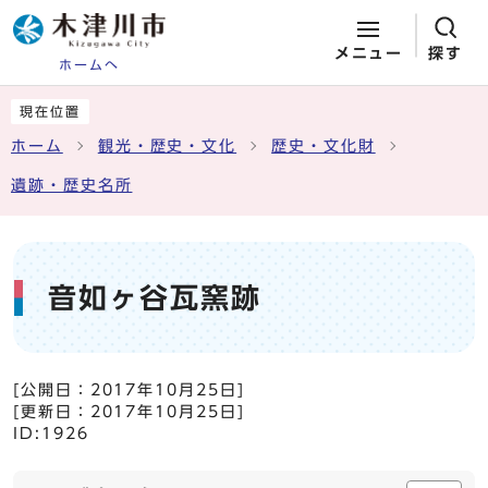
メニュー
探す
ホームへ
ページの先頭です
ここから本文です
現在位置
ホーム
観光・歴史・文化
歴史・文化財
遺跡・歴史名所
音如ヶ谷瓦窯跡
[公開日：
2017年10月25日
]
[更新日：
2017年10月25日
]
ID:1926