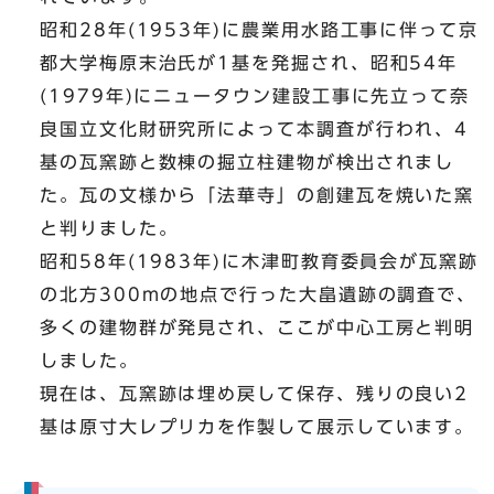
昭和28年(1953年)に農業用水路工事に伴って京
都大学梅原末治氏が1基を発掘され、昭和54年
(1979年)にニュータウン建設工事に先立って奈
良国立文化財研究所によって本調査が行われ、4
基の瓦窯跡と数棟の掘立柱建物が検出されまし
た。瓦の文様から「法華寺」の創建瓦を焼いた窯
と判りました。
昭和58年(1983年)に木津町教育委員会が瓦窯跡
の北方300mの地点で行った大畠遺跡の調査で、
多くの建物群が発見され、ここが中心工房と判明
しました。
現在は、瓦窯跡は埋め戻して保存、残りの良い2
基は原寸大レプリカを作製して展示しています。