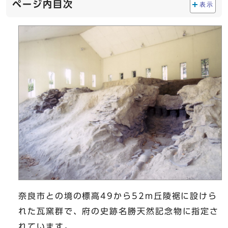
ページ内目次
表示
奈良市との境の標高49から52m丘陵裾に設けら
れた瓦窯群で、府の史跡名勝天然記念物に指定さ
れています。