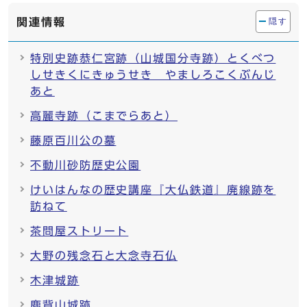
関連情報
隠す
特別史跡恭仁宮跡（山城国分寺跡）とくべつ
しせきくにきゅうせき やましろこくぶんじ
あと
高麗寺跡（こまでらあと）
藤原百川公の墓
不動川砂防歴史公園
けいはんなの歴史講座『大仏鉄道』廃線跡を
訪ねて
茶問屋ストリート
大野の残念石と大念寺石仏
木津城跡
鹿背山城跡