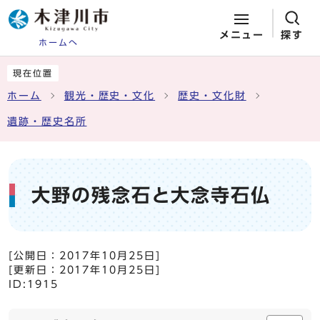
メニュー
探す
ホームへ
ページの先頭です
ここから本文です
現在位置
ホーム
観光・歴史・文化
歴史・文化財
遺跡・歴史名所
大野の残念石と大念寺石仏
[公開日：
2017年10月25日
]
[更新日：
2017年10月25日
]
ID:1915