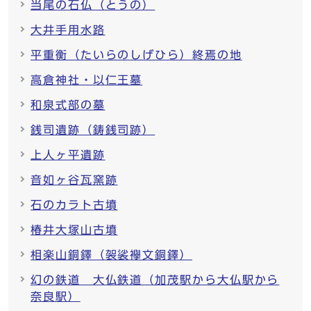
当尾の石仏（とうの）
大井手用水路
平重衡（たいらのしげひら）終焉の地
高倉神社・以仁王墓
和泉式部の墓
銭司遺跡（鋳銭司跡）
上人ヶ平遺跡
音如ヶ谷瓦窯跡
石のカラト古墳
椿井大塚山古墳
相楽山銅鐸（袈裟襷文銅鐸）
幻の鉄道 大仏鉄道（加茂駅から大仏駅から
奈良駅）