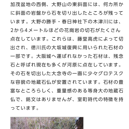
加茂盆地の西側、大野山の東斜面には、何カ所か
に斜面の岩盤から石を切り出したところが残って
います。大野の勝手・春日神社下の木津川には、
2から4メートルほどの花崗岩の切石がたくさん
点在しています。これらは、藤堂高虎によって切
出され、徳川氏の大坂城復興に用いられた石材の
一部です。大阪城へ運ばれなかった石材は、残念
石と呼ばれ現在も多くが河原に点在しています。
その石を切出した大念寺の一画に少々グロテスク
な容貌の地蔵石仏が安置されています。石材の豊
富なところらしく、重量感のある等身大の地蔵石
仏で、銘文はありませんが、室町時代の特徴を持
っています。