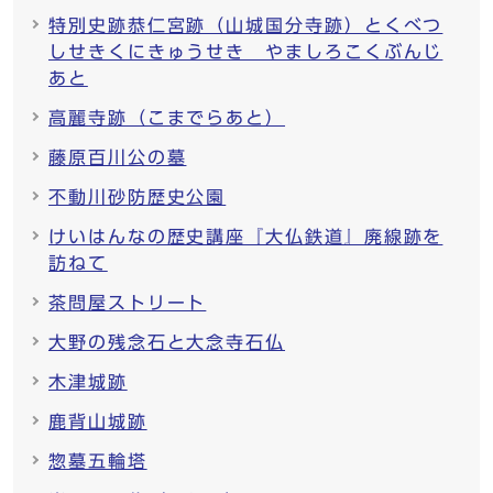
特別史跡恭仁宮跡（山城国分寺跡）とくべつ
しせきくにきゅうせき やましろこくぶんじ
あと
高麗寺跡（こまでらあと）
藤原百川公の墓
不動川砂防歴史公園
けいはんなの歴史講座『大仏鉄道』廃線跡を
訪ねて
茶問屋ストリート
大野の残念石と大念寺石仏
木津城跡
鹿背山城跡
惣墓五輪塔