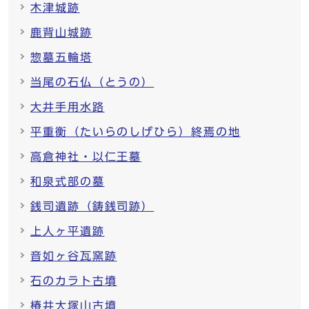
木津城跡
鹿背山城跡
惣墓五輪塔
当尾の石仏（とうの）
大井手用水路
平重衡（たいらのしげひら）終焉の地
高倉神社・以仁王墓
和泉式部の墓
銭司遺跡（鋳銭司跡）
上人ヶ平遺跡
音如ヶ谷瓦窯跡
石のカラト古墳
椿井大塚山古墳