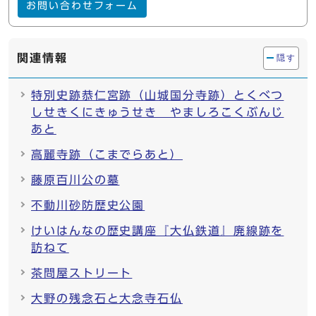
お問い合わせフォーム
関連情報
隠す
特別史跡恭仁宮跡（山城国分寺跡）とくべつ
しせきくにきゅうせき やましろこくぶんじ
あと
高麗寺跡（こまでらあと）
藤原百川公の墓
不動川砂防歴史公園
けいはんなの歴史講座『大仏鉄道』廃線跡を
訪ねて
茶問屋ストリート
大野の残念石と大念寺石仏