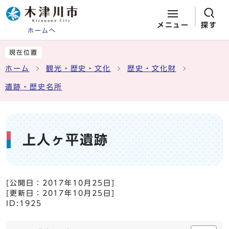
メニュー
探す
ホームへ
ページの先頭です
ここから本文です
現在位置
ホーム
観光・歴史・文化
歴史・文化財
遺跡・歴史名所
上人ヶ平遺跡
[公開日：
2017年10月25日
]
[更新日：
2017年10月25日
]
ID:1925