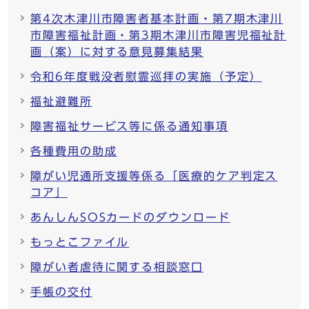
第4次木津川市障害者基本計画・第7期木津川
市障害福祉計画・第3期木津川市障害児福祉計
画（案）に対する意見募集結果
令和6年度戦没者慰霊巡拝の実施（予定）
福祉避難所
障害福祉サービス等に係る通知事項
各種費用の助成
障がい児通所支援等係る「医療的ケア判定ス
コア」
あんしんSOSカードのダウンロード
もっとこファイル
障がい者虐待に関する相談窓口
手帳の交付