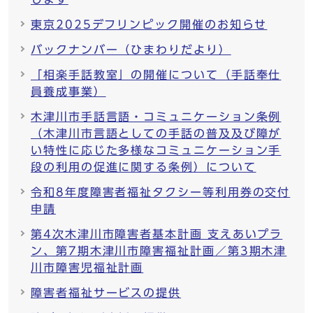
東京2025デフリンピック開催のお知らせ
バックナンバー（ひまわりだより）
「相楽手話教室」の開催について（手話奉仕
員養成事業）
木津川市手話言語・コミュニケーション条例
（木津川市言語としての手話の普及及び障が
い特性に応じた多様なコミュニケーション手
段の利用の促進に関する条例）について
令和8年度障害者福祉タクシー等利用券の交付
申請
第4次木津川市障害者基本計画 支えあいプラ
ン、第7期木津川市障害福祉計画／第3期木津
川市障害児福祉計画
障害者福祉サービスの提供