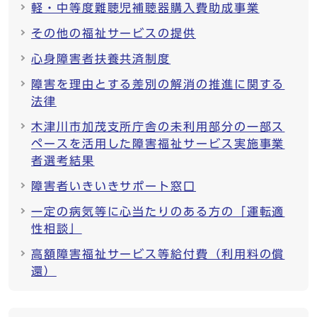
軽・中等度難聴児補聴器購入費助成事業
その他の福祉サービスの提供
心身障害者扶養共済制度
障害を理由とする差別の解消の推進に関する
法律
木津川市加茂支所庁舎の未利用部分の一部ス
ペースを活用した障害福祉サービス実施事業
者選考結果
障害者いきいきサポート窓口
一定の病気等に心当たりのある方の「運転適
性相談」
高額障害福祉サービス等給付費（利用料の償
還）