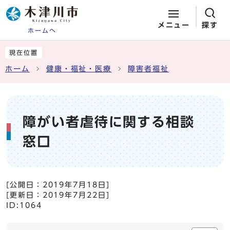
メニュー
探す
ホームへ
ページの先頭です
ここから本文です
現在位置
ホーム
健康・福祉・医療
障害者福祉
障がい者虐待に関する相談
窓口
[公開日：
2019年7月18日
]
[更新日：
2019年7月22日
]
ID:1064