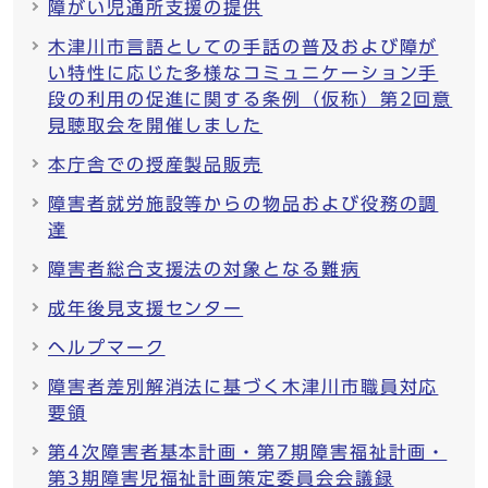
障がい児通所支援の提供
木津川市言語としての手話の普及および障が
い特性に応じた多様なコミュニケーション手
段の利用の促進に関する条例（仮称）第2回意
見聴取会を開催しました
本庁舎での授産製品販売
障害者就労施設等からの物品および役務の調
達
障害者総合支援法の対象となる難病
成年後見支援センター
ヘルプマーク
障害者差別解消法に基づく木津川市職員対応
要領
第4次障害者基本計画・第7期障害福祉計画・
第3期障害児福祉計画策定委員会会議録