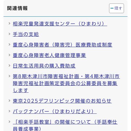
関連情報
隠す
相楽児童発達支援センター（ひまわり）
手当の支給
重度心身障害者（障害児）医療費助成制度
重度心身障害老人健康管理事業
日常生活用具の購入費助成
第8期木津川市障害福祉計画・第4期木津川市
障害児福祉計画策定委員会の公募委員を募集
します
東京2025デフリンピック開催のお知らせ
バックナンバー（ひまわりだより）
「相楽手話教室」の開催について（手話奉仕
員養成事業）