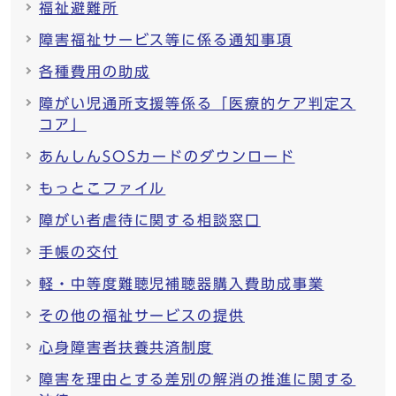
福祉避難所
障害福祉サービス等に係る通知事項
各種費用の助成
障がい児通所支援等係る「医療的ケア判定ス
コア」
あんしんSOSカードのダウンロード
もっとこファイル
障がい者虐待に関する相談窓口
手帳の交付
軽・中等度難聴児補聴器購入費助成事業
その他の福祉サービスの提供
心身障害者扶養共済制度
障害を理由とする差別の解消の推進に関する