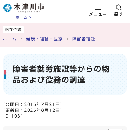
メニュー
探す
ホームへ
ページの先頭です
ここから本文です
現在位置
ホーム
健康・福祉・医療
障害者福祉
障害者就労施設等からの物
品および役務の調達
[公開日：
2015年7月21日
]
[更新日：
2025年8月12日
]
ID:1031