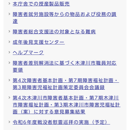
本庁舎での授産製品販売
障害者就労施設等からの物品および役務の調
達
障害者総合支援法の対象となる難病
成年後見支援センター
ヘルプマーク
障害者差別解消法に基づく木津川市職員対応
要領
第4次障害者基本計画・第7期障害福祉計画・
第3期障害児福祉計画策定委員会会議録
第4次木津川市障害者基本計画・第7期木津川
市障害福祉計画・第3期木津川市障害児福祉計
画（案）に対する意見募集結果
令和6年度戦没者慰霊巡拝の実施（予定）