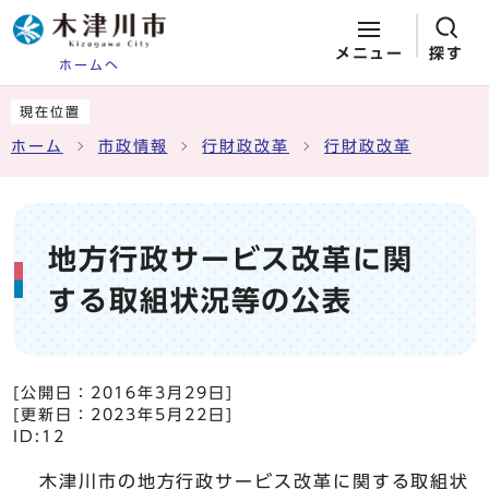
メニュー
探す
ホームへ
ページの先頭です
ここから本文です
現在位置
ホーム
市政情報
行財政改革
行財政改革
地方行政サービス改革に関
する取組状況等の公表
[公開日：
2016年3月29日
]
[更新日：
2023年5月22日
]
ID:12
木津川市の地方行政サービス改革に関する取組状