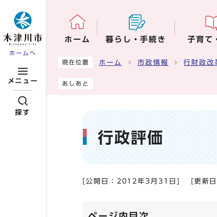
ページの先頭です
ホーム
暮らし・手続き
子育て
ホームへ
ここから本文です
ホーム
市政情報
行財政改
現在位置
メニュー
あしあと
探す
行政評価
[公開日：
2012年3月31日
]
[更新
ページ内目次