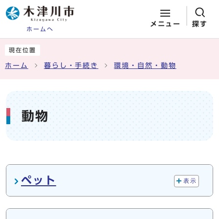
メニュー
探す
ホームへ
ページの先頭です
ここから本文です
現在位置
ホーム
暮らし・手続き
環境・自然・動物
動物
メインメニュー
ペット
表示