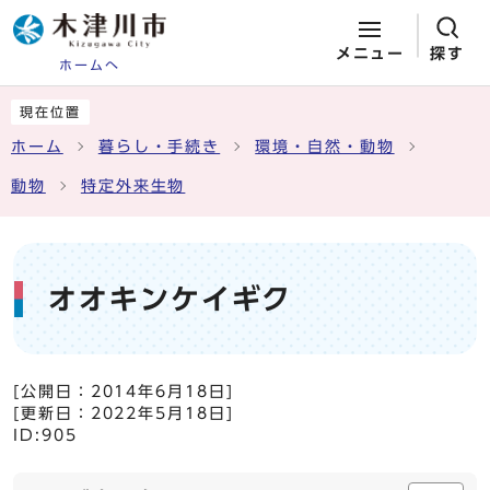
メニュー
探す
ホームへ
ページの先頭です
ここから本文です
現在位置
ホーム
暮らし・手続き
環境・自然・動物
動物
特定外来生物
オオキンケイギク
[公開日：
2014年6月18日
]
[更新日：
2022年5月18日
]
ID:905