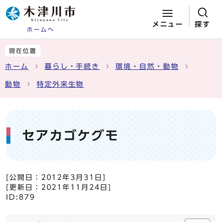
メニュー
探す
ホームへ
ページの先頭です
ここから本文です
現在位置
ホーム
暮らし・手続き
環境・自然・動物
動物
特定外来生物
セアカゴケグモ
[公開日：
2012年3月31日
]
[更新日：
2021年11月24日
]
ID:879