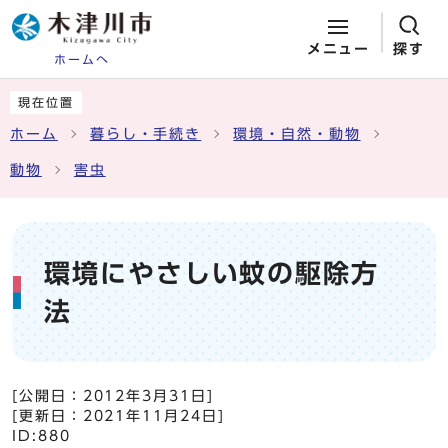
メニュー
探す
ホームへ
ページの先頭です
ここから本文です
現在位置
ホーム
暮らし・手続き
環境・自然・動物
動物
害虫
環境にやさしい蚊の駆除方
法
[公開日：
2012年3月31日
]
[更新日：
2021年11月24日
]
ID:880