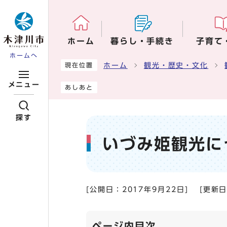
ページの先頭です
ホーム
暮らし・手続き
子育て
ホームへ
ここから本文です
ホーム
観光・歴史・文化
現在位置
メニュー
あしあと
探す
いづみ姫観光に
[公開日：
2017年9月22日
]
[更新
ページ内目次