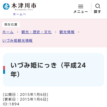
メニュー
探す
ホームへ
ページの先頭です
ここから本文です
現在位置
ホーム
観光・歴史・文化
観光情報
いづみ姫観光情報
いづみ姫にっき（平成24
年）
[公開日：
2015年1月6日
]
[更新日：
2015年1月6日
]
ID:1894