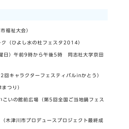
川市福祉大会）
ーク（ひよし水の杜フェスタ2014）
日曜日）午前9時から午後5時 同志社大学京田
第2回キャラクターフェスティバルinかとう）
津まつり）
置いこいの館前広場（第5回全国ご当地鍋フェス
ト（木津川市プロデュースプロジェクト最終成