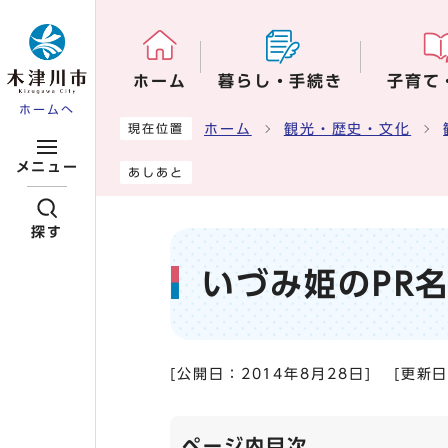
ページの先頭です
ホーム
暮らし・手続き
子育て
ホームへ
ここから本文です
ホーム
観光・歴史・文化
現在位置
メニュー
あしあと
探す
いづみ姫のPR
[公開日：
2014年8月28日
]
[更新
ページ内目次