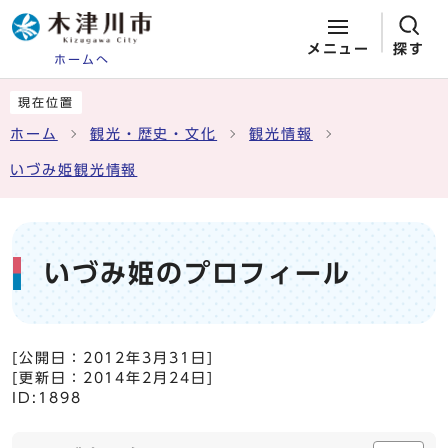
メニュー
探す
ホームへ
ページの先頭です
ここから本文です
現在位置
ホーム
観光・歴史・文化
観光情報
いづみ姫観光情報
いづみ姫のプロフィール
[公開日：
2012年3月31日
]
[更新日：
2014年2月24日
]
ID:1898