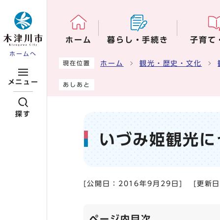
ページの先頭です
ホーム
暮らし・手続き
子育て
ホームへ
ここから本文です
ホーム
観光・歴史・文化
現在位置
メニュー
あしあと
探す
いづみ姫観光に
[公開日：
2016年9月29日
]
[更新
ページ内目次