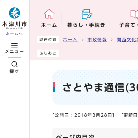
ページの先頭です
ホーム
暮らし・手続き
子育て
ホームへ
ここから本文です
ホーム
市政情報
関西文化
現在位置
メニュー
あしあと
探す
さとやま通信(3
[公開日：
2018年3月28日
]
[更新
ページ内目次