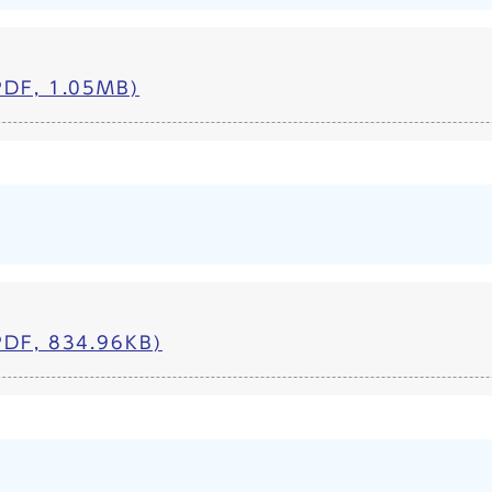
F, 1.05MB)
）
F, 834.96KB)
）