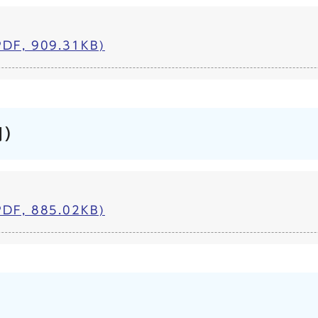
F, 909.31KB)
月）
F, 885.02KB)
）