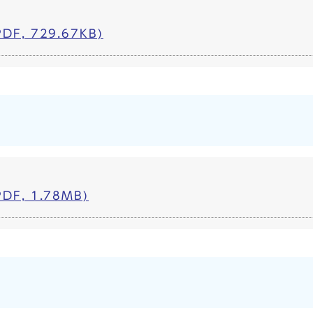
F, 729.67KB)
）
F, 1.78MB)
）