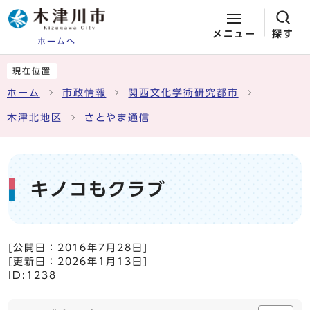
メニュー
探す
ホームへ
ページの先頭です
ここから本文です
現在位置
ホーム
市政情報
関西文化学術研究都市
木津北地区
さとやま通信
キノコもクラブ
[公開日：
2016年7月28日
]
[更新日：
2026年1月13日
]
ID:1238