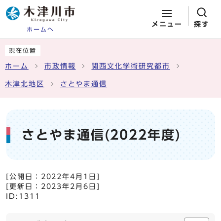
メニュー
探す
ホームへ
ページの先頭です
ここから本文です
現在位置
ホーム
市政情報
関西文化学術研究都市
木津北地区
さとやま通信
さとやま通信(2022年度)
[公開日：
2022年4月1日
]
[更新日：
2023年2月6日
]
ID:1311