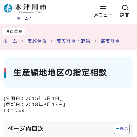
メニュー
探す
ホームへ
ページの先頭です
ここから本文です
現在位置
ホーム
市政情報
市の計画・施策
都市計画
生産緑地地区の指定相談
[公開日：
2015年5月1日
]
[更新日：
2018年3月13日
]
ID:1244
ページ内目次
表示