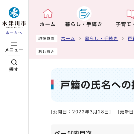
ページの先頭です
ホーム
暮らし・手続き
子育て
ホームへ
ここから本文です
ホーム
暮らし・手続き
戸
現在位置
メニュー
あしあと
探す
戸籍の氏名への
[公開日：
2022年3月28日
]
[更新
ページ内目次