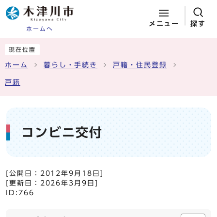
メニュー
探す
ホームへ
ページの先頭です
ここから本文です
現在位置
ホーム
暮らし・手続き
戸籍・住民登録
戸籍
コンビニ交付
[公開日：
2012年9月18日
]
[更新日：
2026年3月9日
]
ID:766