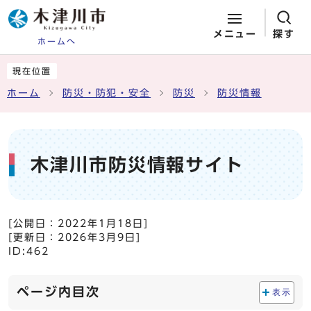
メニュー
探す
ホームへ
ページの先頭です
ここから本文です
現在位置
ホーム
防災・防犯・安全
防災
防災情報
木津川市防災情報サイト
[公開日：
2022年1月18日
]
[更新日：
2026年3月9日
]
ID:462
ページ内目次
表示