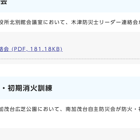
絡会
市役所北別館会議室において、木津防災士リーダー連絡
(PDF, 181.18KB)
火・初期消火訓練
南加茂台広芝公園において、南加茂台自主防災会が防火