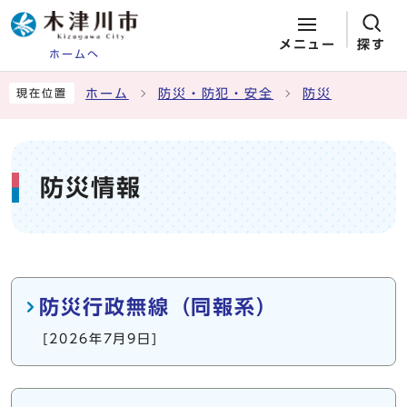
メニュー
探す
ホームへ
ページの先頭です
ここから本文です
ホーム
防災・防犯・安全
防災
現在位置
防災情報
メインメニュー
防災行政無線（同報系）
[2026年7月9日]