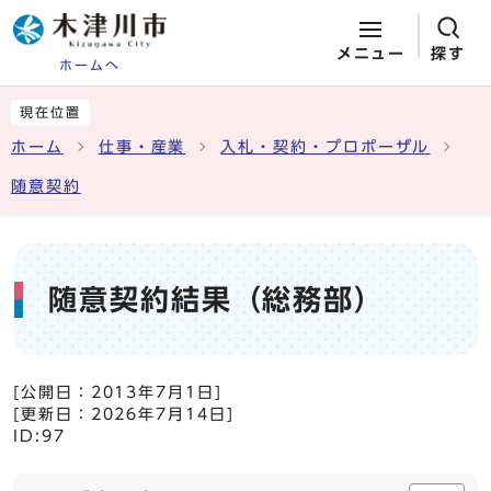
メニュー
探す
ホームへ
ページの先頭です
ここから本文です
現在位置
ホーム
仕事・産業
入札・契約・プロポーザル
随意契約
随意契約結果（総務部）
[公開日：
2013年7月1日
]
[更新日：
2026年7月14日
]
ID:97