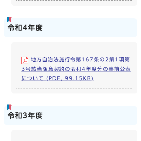
令和4年度
地方自治法施行令第167条の2第1項第
3号該当随意契約の令和4年度分の事前公表
について (PDF, 99.15KB)
令和3年度