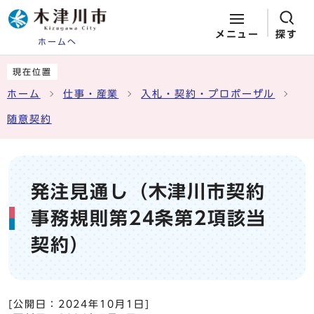
メニュー
探す
ホームへ
ページの先頭です
ここから本文です
現在位置
ホーム
仕事・産業
入札・契約・プロポーザル
随意契約
発注見通し（木津川市契約
事務規則第24条第2項該当
契約）
[公開日：
2024年10月1日
]