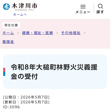
メニュー
探す
ホームへ
ページの先頭です
ここから本文です
現在位置
ホーム
健康・福祉・医療
その他福祉
義援金
令和8年大槌町林野火災義援
金の受付
[公開日：
2026年5月7日
]
[更新日：
2026年5月7日
]
ID:3096