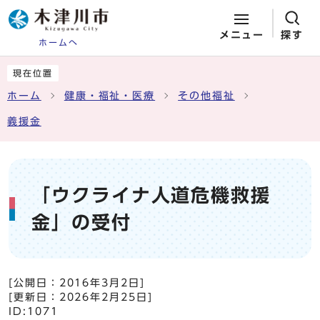
メニュー
探す
ホームへ
ページの先頭です
ここから本文です
現在位置
ホーム
健康・福祉・医療
その他福祉
義援金
「ウクライナ人道危機救援
金」の受付
[公開日：
2016年3月2日
]
[更新日：
2026年2月25日
]
ID:1071