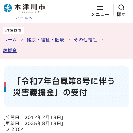
メニュー
探す
ホームへ
ページの先頭です
ここから本文です
現在位置
ホーム
健康・福祉・医療
その他福祉
義援金
「令和7年台風第8号に伴う
災害義援金」の受付
[公開日：
2017年7月13日
]
[更新日：
2025年8月13日
]
ID:2364