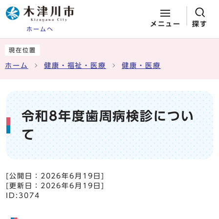
メニュー
探す
ホームへ
ページの先頭です
ここから本文です
現在位置
ホーム
健康・福祉・医療
健康・医療
令和8年度歯周病検診につい
て
[公開日：
2026年6月19日
]
[更新日：
2026年6月19日
]
ID:3074