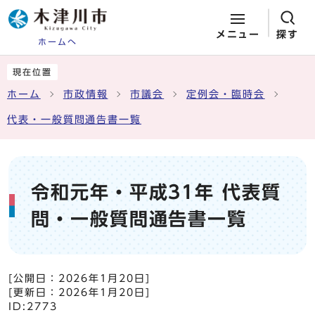
メニュー
探す
ホームへ
ページの先頭です
ここから本文です
現在位置
ホーム
市政情報
市議会
定例会・臨時会
代表・一般質問通告書一覧
令和元年・平成31年 代表質
問・一般質問通告書一覧
[公開日：
2026年1月20日
]
[更新日：
2026年1月20日
]
ID:2773