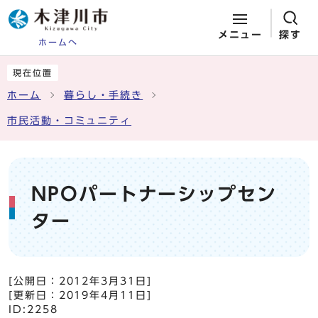
メニュー
探す
ホームへ
ページの先頭です
ここから本文です
現在位置
ホーム
暮らし・手続き
市民活動・コミュニティ
NPOパートナーシップセン
ター
[公開日：
2012年3月31日
]
[更新日：
2019年4月11日
]
ID:2258