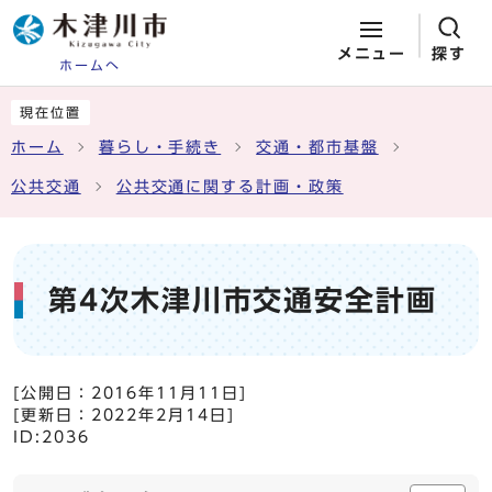
メニュー
探す
ホームへ
ページの先頭です
ここから本文です
現在位置
ホーム
暮らし・手続き
交通・都市基盤
公共交通
公共交通に関する計画・政策
第4次木津川市交通安全計画
[公開日：
2016年11月11日
]
[更新日：
2022年2月14日
]
ID:2036