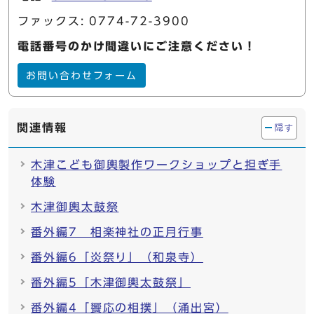
ファックス: 0774-72-3900
電話番号のかけ間違いにご注意ください！
お問い合わせフォーム
関連情報
隠す
木津こども御輿製作ワークショップと担ぎ手
体験
木津御輿太鼓祭
番外編7 相楽神社の正月行事
番外編6「炎祭り」（和泉寺）
番外編5「木津御輿太鼓祭」
番外編4「饗応の相撲」（涌出宮）