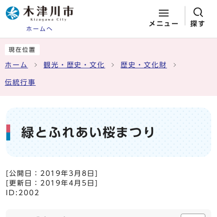
メニュー
探す
ホームへ
ページの先頭です
ここから本文です
現在位置
ホーム
観光・歴史・文化
歴史・文化財
伝統行事
緑とふれあい桜まつり
[公開日：
2019年3月8日
]
[更新日：
2019年4月5日
]
ID:2002