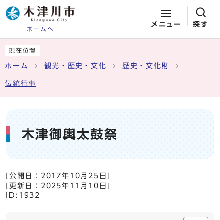
メニュー
探す
ホームへ
ページの先頭です
ここから本文です
現在位置
ホーム
観光・歴史・文化
歴史・文化財
伝統行事
木津御輿太鼓祭
[公開日：
2017年10月25日
]
[更新日：
2025年11月10日
]
ID:1932