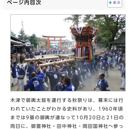
ページ内目次
表示
木津で御輿太鼓を運行する秋祭りは、幕末には行
われていたことがわかる史料があり、1960年頃
までは9基の御輿が連なって10月20日と21日の
両日に、御霊神社・田中神社・岡田国神社へ参っ