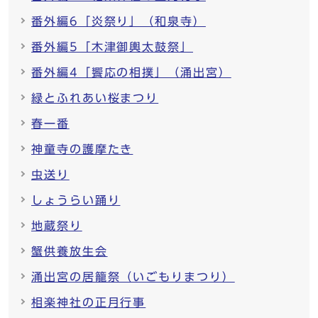
番外編6「炎祭り」（和泉寺）
番外編5「木津御輿太鼓祭」
番外編4「饗応の相撲」（涌出宮）
緑とふれあい桜まつり
春一番
神童寺の護摩たき
虫送り
しょうらい踊り
地蔵祭り
蟹供養放生会
涌出宮の居籠祭（いごもりまつり）
相楽神社の正月行事