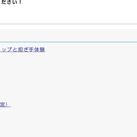
ください！
ョップと担ぎ手体験
出宮）