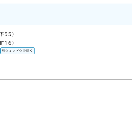
下55）
町16）
別ウィンドウで開く