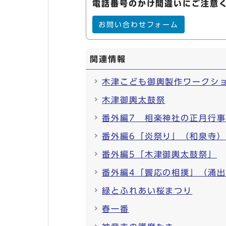
電話番号のかけ間違いにご注意
お問い合わせフォーム
関連情報
木津こども御輿製作ワークシ
木津御輿太鼓祭
番外編7 相楽神社の正月行事
番外編6「炎祭り」（和泉寺）
番外編5「木津御輿太鼓祭」
番外編4「饗応の相撲」（涌
緑とふれあい桜まつり
春一番