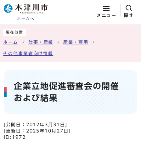
メニュー
探す
ホームへ
ページの先頭です
ここから本文です
現在位置
ホーム
仕事・産業
産業・雇用
その他事業者向け情報
企業立地促進審査会の開催
および結果
[公開日：
2012年3月31日
]
[更新日：
2025年10月27日
]
ID:1972