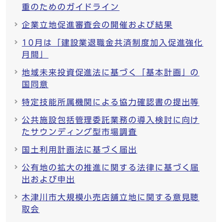
重のためのガイドライン
企業立地促進審査会の開催および結果
10月は「建設業退職金共済制度加入促進強化
月間」
地域未来投資促進法に基づく「基本計画」の
国同意
特定技能所属機関による協力確認書の提出等
公共施設包括管理委託業務の導入検討に向け
たサウンディング型市場調査
国土利用計画法に基づく届出
公有地の拡大の推進に関する法律に基づく届
出および申出
木津川市大規模小売店舗立地に関する意見聴
取会