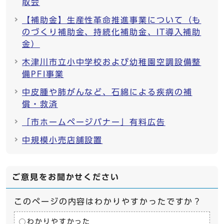
取会
【補助金】生産性革命推進事業について（も
のづくり補助金、持続化補助金、IT導入補助
金）
木津川市立小中学校および幼稚園空調設備整
備PFI事業
中皮腫や肺がんなど、石綿による疾病の補
償・救済
「市ホームページバナー」有料広告
中規模小売店舗設置
ご意見をお聞かせください
このページの内容はわかりやすかったですか？
わかりやすかった