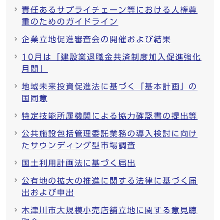
責任あるサプライチェーン等における人権尊
重のためのガイドライン
企業立地促進審査会の開催および結果
10月は「建設業退職金共済制度加入促進強化
月間」
地域未来投資促進法に基づく「基本計画」の
国同意
特定技能所属機関による協力確認書の提出等
公共施設包括管理委託業務の導入検討に向け
たサウンディング型市場調査
国土利用計画法に基づく届出
公有地の拡大の推進に関する法律に基づく届
出および申出
木津川市大規模小売店舗立地に関する意見聴