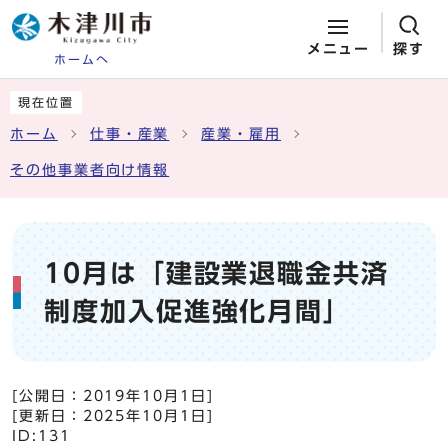
メニュー
探す
ホームへ
ページの先頭です
ここから本文です
現在位置
ホーム
仕事・産業
産業・雇用
その他事業者向け情報
10月は「建設業退職金共済
制度加入促進強化月間」
[公開日：
2019年10月1日
]
[更新日：
2025年10月1日
]
ID:131