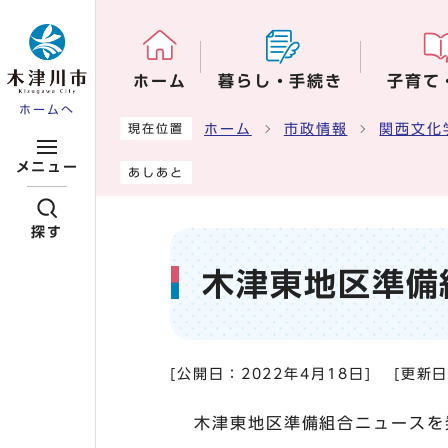
ページの先頭です
ホーム
暮らし・手続き
子育て
ホームへ
ここから本文です
ホーム
市政情報
関西文化
現在位置
メニュー
あしあと
探す
木津東地区準備組
[公開日：
2022年4月18日
]
[更新
木津東地区準備組合ニュースを