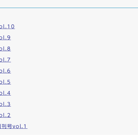
l.10
l.9
l.8
l.7
l.6
l.5
l.4
l.3
l.2
号vol.1