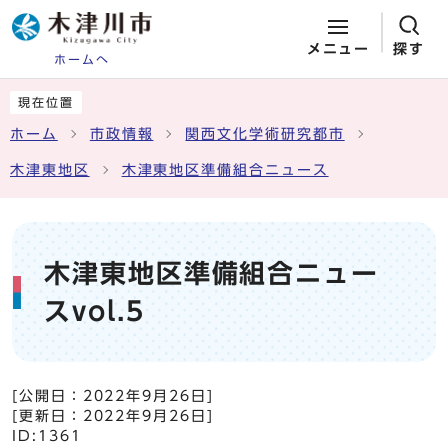
メニュー
探す
ホームへ
ページの先頭です
ここから本文です
現在位置
ホーム
市政情報
関西文化学術研究都市
木津東地区
木津東地区準備組合ニュース
木津東地区準備組合ニュー
スvol.5
[公開日：
2022年9月26日
]
[更新日：
2022年9月26日
]
ID:1361