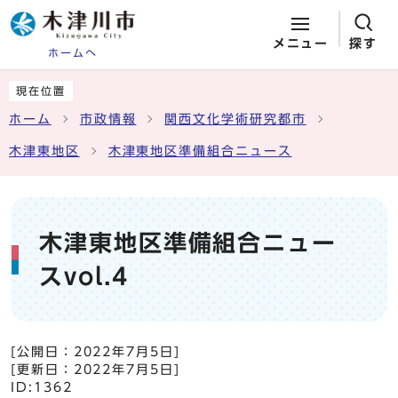
メニュー
探す
ホームへ
ページの先頭です
ここから本文です
現在位置
ホーム
市政情報
関西文化学術研究都市
木津東地区
木津東地区準備組合ニュース
木津東地区準備組合ニュー
スvol.4
[公開日：
2022年7月5日
]
[更新日：
2022年7月5日
]
ID:1362