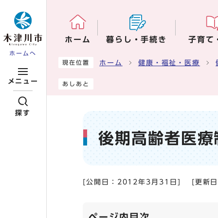
ページの先頭です
ホーム
暮らし・手続き
子育て
ホームへ
ここから本文です
ホーム
健康・福祉・医療
現在位置
メニュー
あしあと
探す
後期高齢者医療
[公開日：
2012年3月31日
]
[更新
ページ内目次