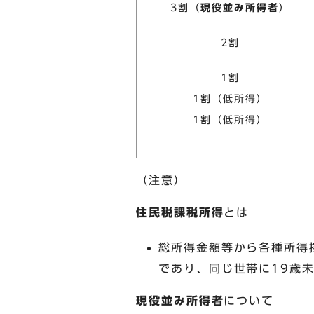
3割（
現役並み所得者
）
2割
1割
1割（低所得）
1割（低所得）
（注意）
住民税課税所得
とは
総所得金額等から各種所得
であり、同じ世帯に19歳
現役並み所得者
について