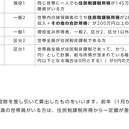
現役1
同じ世帯に一人でも
住民税課税所得
が145
険者がいる方
一般2
世帯内の被保険者のうち
住民税課税所得
が2
収入＋
その他の合計所得
」が200万円以上
一般1
現役並み所得者、一般2、区分2、区分1以
区分2
世帯全員が住民税非課税である方
区分1
世帯員全員が住民税非課税であって、かつ、全
円）として計算。給与所得が含まれている場
円以下となる場合は0円とする））が0円の
控除を差し引いて算出したものをいいます。前年（1月か
未満の世帯員がいる方は、住民税課税所得から一定額が