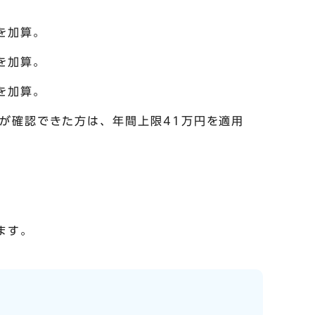
を加算。
を加算。
を加算。
とが確認できた方は、年間上限41万円を適用
ます。