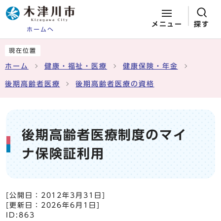
メニュー
探す
ホームへ
ページの先頭です
ここから本文です
現在位置
ホーム
健康・福祉・医療
健康保険・年金
後期高齢者医療
後期高齢者医療の資格
後期高齢者医療制度のマイ
ナ保険証利用
[公開日：
2012年3月31日
]
[更新日：
2026年6月1日
]
ID:863