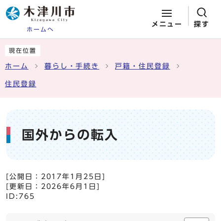
メニュー
探す
ホームへ
ページの先頭です
ここから本文です
現在位置
ホーム
暮らし・手続き
戸籍・住民登録
住民登録
国外からの転入
[公開日：
2017年1月25日
]
[更新日：
2026年6月1日
]
ID:765