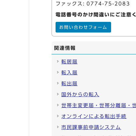
ファックス: 0774-75-2083
電話番号のかけ間違いにご注意
お問い合わせフォーム
関連情報
転居届
転入届
転出届
国外からの転入
世帯主変更届・世帯分離届・
オンラインによる転出手続
市民課事前申請システム