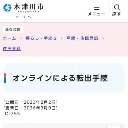
メニュー
探す
ホームへ
ページの先頭です
ここから本文です
現在位置
ホーム
暮らし・手続き
戸籍・住民登録
住民登録
オンラインによる転出手続
[公開日：
2023年2月2日
]
[更新日：
2026年3月9日
]
ID:755