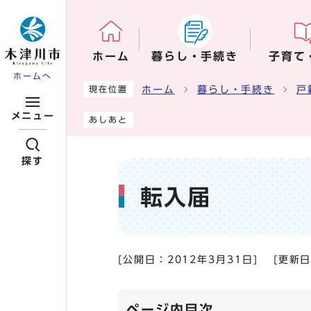
ページの先頭です
ホーム
暮らし・手続き
子育て
ホームへ
ここから本文です
ホーム
暮らし・手続き
戸
現在位置
メニュー
あしあと
探す
転入届
[公開日：
2012年3月31日
]
[更新
ページ内目次