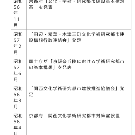
昭和
京都府「文化・学術・研究都市建設基本構想
56
案」を発表
年
11
月
昭和
「田辺・精華・木津三町文化学術研究都市建
57
設構想行政連絡会」発足
年2
月
昭和
国土庁が「京阪奈丘陵における学術研究都市
57
の基本構想」を発表
年6
月
昭和
「関西文化学術研究都市建設推進協議会」発
58
足
年3
月
昭和
京都府 関西文化学術研究都市対策室設置
58
年4
月