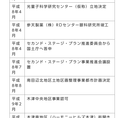
平成
光量子科学研究センター（仮称）立地決定
8年4
月
平成
参天製薬（株）RDセンター眼科研究所竣工
8年4
月
平成
セカンド・ステージ・プラン推進委員会から
8年4
国土庁へ答申
月
平成
セカンド・ステージ・プラン事業推進会議設
8年7
置
月
平成
南田辺北地区土地区画整理事業都市計画決定
8年8
月
平成
木津中央地区事業認可
9年2
月
平成
木津南地区（ハーモニーヒルズ木津）街開き