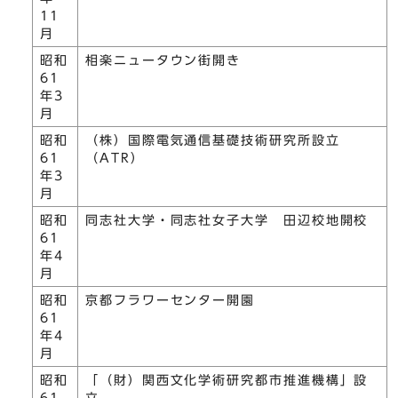
11
月
昭和
相楽ニュータウン街開き
61
年3
月
昭和
（株）国際電気通信基礎技術研究所設立
61
（ATR）
年3
月
昭和
同志社大学・同志社女子大学 田辺校地開校
61
年4
月
昭和
京都フラワーセンター開園
61
年4
月
昭和
「（財）関西文化学術研究都市推進機構」設