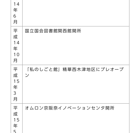
14
年
6
月
平
国立国会図書館関西館開所
成
14
年
10
月
平
「私のしごと館」精華西木津地区にプレオープ
成
ン
15
年
3
月
平
オムロン京阪奈イノベーションセンタ開所
成
15
年
5