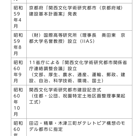
昭和
京都府「関西文化学術研究都市（京都府域）
59
建設基本計画案」発表
年4
月
昭和
（財）国際高等研究所（理事長 奥田東 京
59
都大学名誉教授）設立（IIAS）
年8
月
昭和
11省庁による「関西文化学術研究都市関係省
60
庁連絡調整会議」設立
年9
（文部、厚生、農水、通産、運輸、郵政、建
月
設、自治、科学技術、環境、国土）
昭和
関西文化学術研究都市建設記念式
60
（住都・公団、祝園特定土地区画整理事業起
年
工式）
10
月
昭和
田辺・精華・木津三町がテレトピア構想のモ
60
デル都市に指定
年