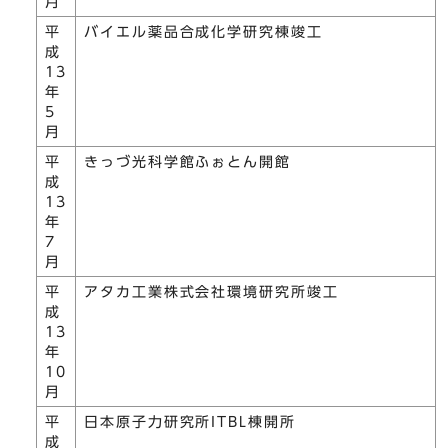
月
平
バイエル薬品合成化学研究棟竣工
成
13
年
5
月
平
きっづ光科学館ふぉとん開館
成
13
年
7
月
平
アタカ工業株式会社環境研究所竣工
成
13
年
10
月
平
日本原子力研究所ITBL棟開所
成