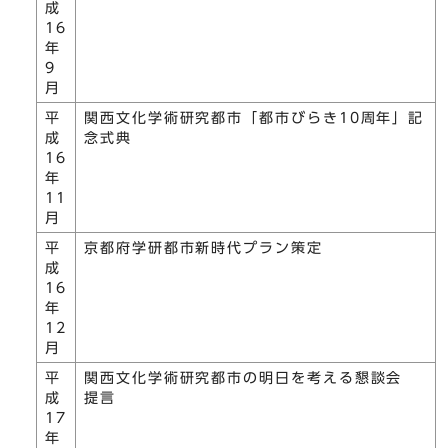
成
16
年
9
月
平
関西文化学術研究都市「都市びらき10周年」記
成
念式典
16
年
11
月
平
京都府学研都市新時代プラン策定
成
16
年
12
月
平
関西文化学術研究都市の明日を考える懇談会
成
提言
17
年