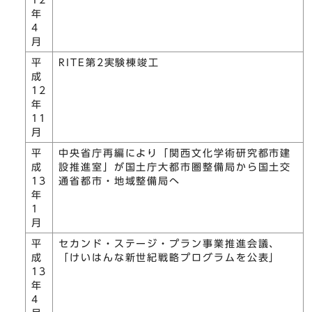
12
年
4
月
平
RITE第2実験棟竣工
成
12
年
11
月
平
中央省庁再編により「関西文化学術研究都市建
成
設推進室」が国土庁大都市圏整備局から国土交
13
通省都市・地域整備局へ
年
1
月
平
セカンド・ステージ・プラン事業推進会議、
成
「けいはんな新世紀戦略プログラムを公表」
13
年
4