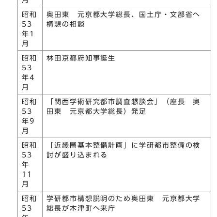
月
昭和
奥田東 元京都大学総長、国土庁・文部省へ
53
構想の相談
年1
月
昭和
林田京都府知事誕生
53
年4
月
昭和
「関西学術研究都市調査懇談会」（座長 奥
53
田東 元京都大学総長）発足
年9
月
昭和
「近畿圏基本整備計画」に学研都市整備の検
53
討が盛り込まれる
年
11
月
昭和
学研都市構想説明のため奥田東 元京都大学
53
総長が木津町へ来庁