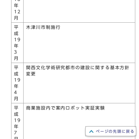
年
12
月
平
木津川市制施行
成
19
年
3
月
平
関西文化学術研究都市の建設に関する基本方針
成
変更
19
年
4
月
平
商業施設内で案内ロボット実証実験
成
19
年
ページの先頭に戻る
7