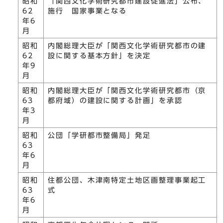
昭和
「関西文化学術研究都市建設促進法」公布、
62
施行 国家事業となる
年6
月
昭和
内閣総理大臣が「関西文化学術研究都市の建
62
設に関する基本方針」を決定
年9
月
昭和
内閣総理大臣が「関西文化学術研究都市（京
63
都府域）の建設に関する計画」を承認
年3
月
昭和
公団「学研都市整備局」発足
63
年6
月
昭和
住都公団、木津南特定土地区画整理事業起工
63
式
年6
月