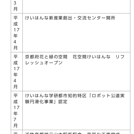
3
月
平
けいはんな新産業創出・交流センター開所
成
17
年
4
月
平
京都府花と緑の空間 花空間けいはんな リフ
成
レッシュオープン
17
年
4
月
平
けいはんな学研都市知的特区「ロボット公道実
成
験円滑化事業」認定
17
年
7
月