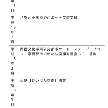
年
11
月
平
相楽台小学校でロボット実証実験
成
18
年
2
月
平
関西文化学術研究都市サード・ステージ・プラ
成
ン 学研都市の新たな展開を目指して 答申
18
年
3
月
平
近鉄「けいはんな線」開業
成
18
年
3
月