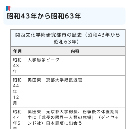
昭和43年から昭和63年
関西文化学術研究都市の歴史（昭和43年から
昭和63年）
年月
内容
昭和
大学紛争ピーク
43
年
昭和
奥田東 京都大学総長退官
44
年
12
月
昭和
奥田東 元京都大学総長、紛争後の休養期間
47
中に『成長の限界―人類の危機』（ダイヤモ
年5
ンド社）日本語版に出会う