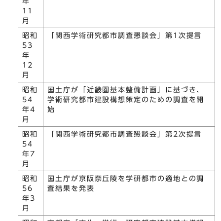
年
11
月
昭和
「関西学術研究都市調査懇談会」第1次提言
53
年
12
月
昭和
国土庁が「近畿圏基本整備計画」に基づき、
54
学術研究都市建設構想策定のための調査を開
年4
始
月
昭和
「関西学術研究都市調査懇談会」第2次提言
54
年7
月
昭和
国土庁が京阪奈丘陵を学研都市の適地との調
56
査結果を発表
年3
月