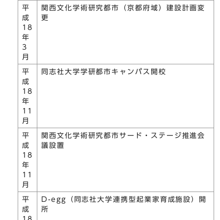
平
関西文化学術研究都市（京都府域）建設計画変
成
更
18
年
3
月
平
同志社大学学研都市キャンパス開校
成
18
年
11
月
平
関西文化学術研究都市サード・ステージ推進会
成
議設置
18
年
11
月
平
D-egg（同志社大学連携型起業家育成施設）開
成
所
18