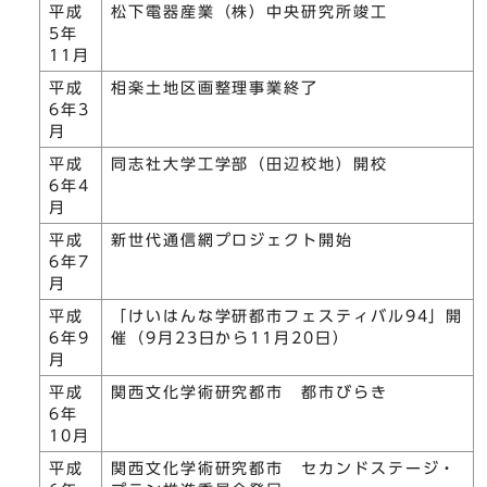
平成
松下電器産業（株）中央研究所竣工
5年
11月
平成
相楽土地区画整理事業終了
6年3
月
平成
同志社大学工学部（田辺校地）開校
6年4
月
平成
新世代通信網プロジェクト開始
6年7
月
平成
「けいはんな学研都市フェスティバル94」開
6年9
催（9月23日から11月20日）
月
平成
関西文化学術研究都市 都市びらき
6年
10月
平成
関西文化学術研究都市 セカンドステージ・