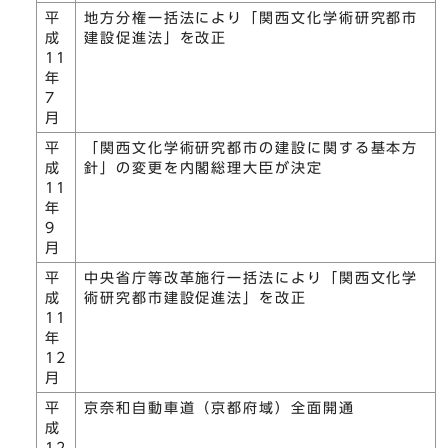
平
地方分権一括法により「関西文化学術研究都市
成
建設促進法」を改正
11
年
7
月
平
「関西文化学術研究都市の建設に関する基本方
成
針」の変更を内閣総理大臣が決定
11
年
9
月
平
中央省庁等改革施行一括法により「関西文化学
成
術研究都市建設促進法」を改正
11
年
12
月
平
京奈和自動車道（京都府域）全面開通
成