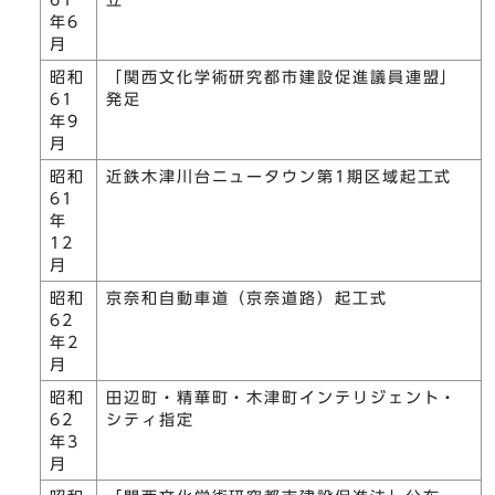
61
立
年6
月
昭和
「関西文化学術研究都市建設促進議員連盟」
61
発足
年9
月
昭和
近鉄木津川台ニュータウン第1期区域起工式
61
年
12
月
昭和
京奈和自動車道（京奈道路）起工式
62
年2
月
昭和
田辺町・精華町・木津町インテリジェント・
62
シティ指定
年3
月