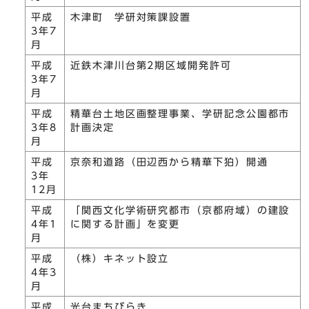
平成
木津町 学研対策課設置
3年7
月
平成
近鉄木津川台第2期区域開発許可
3年7
月
平成
精華台土地区画整理事業、学研記念公園都市
3年8
計画決定
月
平成
京奈和道路（田辺西から精華下狛）開通
3年
12月
平成
「関西文化学術研究都市（京都府域）の建設
4年1
に関する計画」を変更
月
平成
（株）キネット設立
4年3
月
平成
光台まちびらき