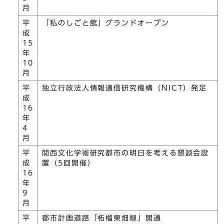
月
平
「私のしごと館」グランドオープン
成
15
年
10
月
平
独立行政法人情報通信研究機構（NICT）発足
成
16
年
4
月
平
関西文化学術研究都市の明日を考える懇談会設
成
置（5回開催）
16
年
9
月
平
都市計画道路「柘榴東畑線」開通