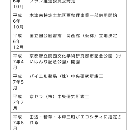
6年
プラン推進委員会発足
10月
平成
木津南特定土地区画整理事業一部供用開始
6年
10月
平成
国立国会図書館 関西館（仮称）立地決定
6年
12月
平成
京都府立関西文化学術研究都市記念公園（け
7年4
いはんな記念公園）開園
月
平成
バイエル薬品（株）中央研究所竣工
7年5
月
平成
京セラ（株）中央研究所竣工
7年7
月
平成
田辺・精華・木津三町がエコシティに指定さ
7年8
れる
月