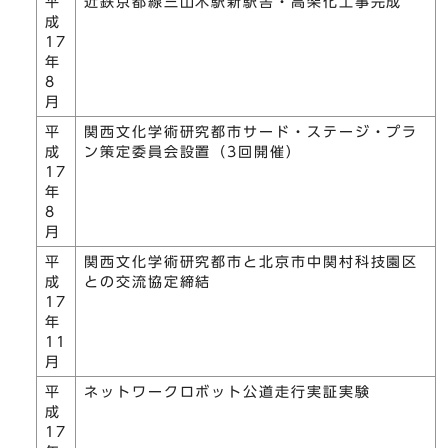
平
近鉄京都線三山木駅新駅舎・高架化工事完成
成
17
年
8
月
平
関西文化学術研究都市サード・ステージ・プラ
成
ン策定委員会設置（3回開催）
17
年
8
月
平
関西文化学術研究都市と北京市中関村科技園区
成
との交流協定締結
17
年
11
月
平
ネットワークロボット公道走行実証実験
成
17